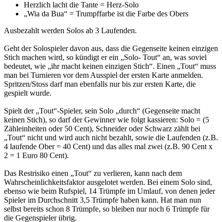
Herzlich lacht die Tante = Herz-Solo
„Wia da Bua“ = Trumpffarbe ist die Farbe des Obers
Ausbezahlt werden Solos ab 3 Laufenden.
Geht der Solospieler davon aus, dass die Gegenseite keinen einzigen
Stich machen wird, so kündigt er ein „Solo- Tout“ an, was soviel
bedeutet, wie „ihr macht keinen einzigen Stich“. Einen „Tout“ muss
man bei Turnieren vor dem Ausspiel der ersten Karte anmelden.
Spritzen/Stoss darf man ebenfalls nur bis zur ersten Karte, die
gespielt wurde.
Spielt der „Tout“-Spieler, sein Solo „durch“ (Gegenseite macht
keinen Stich), so darf der Gewinner wie folgt kassieren: Solo = (5
Zähleinheiten oder 50 Cent), Schneider oder Schwarz zählt bei
„Tout“ nicht und wird auch nicht bezahlt, sowie die Laufenden (z.B.
4 laufende Ober = 40 Cent) und das alles mal zwei (z.B. 90 Cent x
2 = 1 Euro 80 Cent).
Das Restrisiko einen „Tout“ zu verlieren, kann nach dem
Wahrscheinlichkeitsfaktor ausgelotet werden. Bei einem Solo sind,
ebenso wie beim Rufspiel, 14 Trümpfe im Umlauf, von denen jeder
Spieler im Durchschnitt 3,5 Trümpfe haben kann. Hat man nun
selbst bereits schon 8 Trümpfe, so bleiben nur noch 6 Trümpfe für
die Gegenspieler übrig.