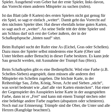
Spieler. Ausgehend vom Geber hat der erste Spieler, links davon,
das Vorrecht einen anderen Mitspieler zu suchen (rufen).
Ist das Blatt (alle 8 Karten) des ersten Spielers nicht gut genug für
ein Spiel, so sagt er einfach „weiter“. Damit geht das Vorrecht auf
den nächsten Spieler über. Hat dieser ebenfalls keine guten Karten,
so sagt auch er „weiter“. An seine Stelle tritt der dritte Spieler und
am Schluss darf sich erst der Geber äußern, der in der
Schafkopfsprache „hinten nauf“ sitzt.
Beim Rufspiel sucht der Rufer eine As (Eichel, Gras oder Schellen).
Dazu muss der Spieler selbst mindestens eine Karte (Ober und
Unter bleiben außer Betracht) in dieser Farbe besitzen. Es kann jede
Sau gesucht werden, mit Ausnahme der Trumpf-Sau (Herz).
Beim Schafkopfen gibt es eine Bedienpflicht. Wird eine Farbe (z.B.
Schellen-Sieben) angespielt, dann müssen alle anderen drei
Mitspieler ein Schellen zugeben. Die höchste Karte, in der
Reihenfolge Sau, Zehn, König, Neun, Acht und Sieben „sticht“,
was soviel bedeutet wie „darf alle vier Karten einstecken“. Hat einer
der Gegenspieler des Ausspielers keine Karte in der ausgespielten
Farbe, dann ist er „Frei“ und kann mit einem Trumpf stechen oder
eine beliebige andere Farbe zugeben (abspatzen oder schmieren).
Noch mal zur Erinnerung: Trümpfe sind die Ober, die Unter und alle
Herzen (Rangfolge beachten!).