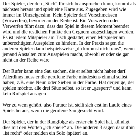
Der Spieler, der den „Stich“ für sich beanspruchen kann, kommt als
nächstes heraus und spielt eine Karte aus. Zugegeben wird wie
immer im Uhrzeigersinn. Kein Spieler darf Vorschmeissen
(Vorwerfen), bevor er an der Reihe ist. Ein Vorwerfen oder
Verwerfen führt dazu, dass das Spiel in diesem Moment beendet
wird und die restlichen Punkte den Gegnern zugeschlagen werden.
Es ist jedem Mitspieler am Tisch gestattet, einen Mitspieler am
unberechtigten Ausspielen zu hindern. In der Praxis sagen die
anderen Spieler dann beispielsweise „du kommst nicht raus“, wenn
jemand Anstalten zum Ausspielen macht, obwohl er oder sie gar
nicht an der Reihe wäre.
Der Rufer kann eine Sau suchen, die er selbst nicht haben darf.
Allerdings muss er die gerufene Farbe mindestens einmal selbst
haben, z.B. eine Neun oder Sieben in der Farbe. Hat derjenige, der
spielen möchte, alle drei Säue selbst, so ist er „gesperrt“ und kann
kein Rufspiel ansagen.
Wer zu wem gehört, also Partner ist, stellt sich erst im Laufe eines
Spiels heraus, wenn die gerufene Sau gesucht wird.
Der Spieler, der in der Rangfolge als erster ein Spiel hat, kündigt
dies mit den Worten „ich spiele“ an. Die anderen 3 sagen daraufhin
„ist recht“ oder melden ein Solo (später) an.