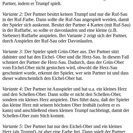
Partner, indem er Trumpf spielt.
Variante 2:
Der Partner besitzt keinen Trumpf und nur die Ruf-Sau
in der Ruf-Farbe. Dann sollte die Ruf-Sau angespielt werden, damit
der Spieler sich auskennt. Besitzt der Partner 4 Karten (mit Ruf-Sau)
in der Ruffarbe, so sollte er davonlaufen und eine kleine (z.B.
Siebener) Ruffarbe anspielen. Bei Variante 2 zeigt sich der Partner,
durch Anspielen der Ruf-Sau oder Davonlaufen.
Variante 3:
Der Spieler spielt Grün-Ober aus. Der Partner sitzt
dahinter und hat den Eichel- Ober und die Herz-Sau. In diesem Fall
schmiert der Partner die Herz-Sau. Dadurch, dass der Grün-Ober
vom Eichel-Ober nicht gestochen wird, obwohl die Herz-Sau
geschmiert wurde, erkennt der Spieler, wer sein Partner ist und dass
dieser wahrscheinlich den Eichel-Ober hat.
Variante 4:
Der Partner ist Ausspieler und hat u.a. ein kleines Herz
und den Schellen-Ober. Dann sollte er nicht den Schellen-Ober,
sondern ein kleines Herz anspielen. Dies führt dazu, daß der Spieler
das kleine Herz mit seinem höchsten Ober festhält (sofern er es
kann) und anschließend einen kleinen Trumpf nachbringt, damit der
Schellen-Ober zum Stich kommt.
Variante 5:
Der Partner hat nur den Eichel-Ober und ein kleines
Herz (als Trumpf), ist aber eine Farbe frei. Dann spielt der Partner