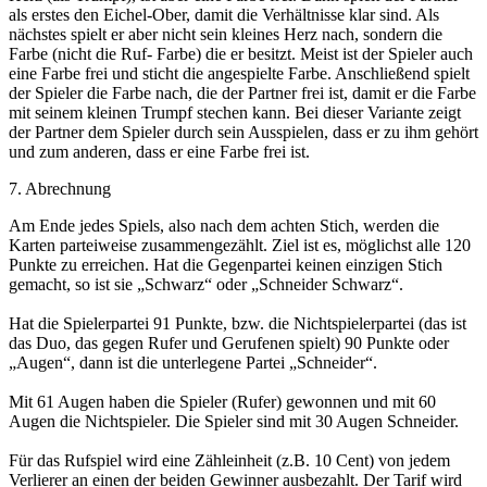
als erstes den Eichel-Ober, damit die Verhältnisse klar sind. Als
nächstes spielt er aber nicht sein kleines Herz nach, sondern die
Farbe (nicht die Ruf- Farbe) die er besitzt. Meist ist der Spieler auch
eine Farbe frei und sticht die angespielte Farbe. Anschließend spielt
der Spieler die Farbe nach, die der Partner frei ist, damit er die Farbe
mit seinem kleinen Trumpf stechen kann. Bei dieser Variante zeigt
der Partner dem Spieler durch sein Ausspielen, dass er zu ihm gehört
und zum anderen, dass er eine Farbe frei ist.
7. Abrechnung
Am Ende jedes Spiels, also nach dem achten Stich, werden die
Karten parteiweise zusammengezählt. Ziel ist es, möglichst alle 120
Punkte zu erreichen. Hat die Gegenpartei keinen einzigen Stich
gemacht, so ist sie „Schwarz“ oder „Schneider Schwarz“.
Hat die Spielerpartei 91 Punkte, bzw. die Nichtspielerpartei (das ist
das Duo, das gegen Rufer und Gerufenen spielt) 90 Punkte oder
„Augen“, dann ist die unterlegene Partei „Schneider“.
Mit 61 Augen haben die Spieler (Rufer) gewonnen und mit 60
Augen die Nichtspieler. Die Spieler sind mit 30 Augen Schneider.
Für das Rufspiel wird eine Zähleinheit (z.B. 10 Cent) von jedem
Verlierer an einen der beiden Gewinner ausbezahlt. Der Tarif wird