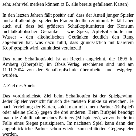
sehr, sehr viel merken können (z.B. alle bereits gefallenen Karten).
In den letzten Jahren fällt positiv auf, dass der Anteil junger Spieler
und auffallend gut spielender Frauen deutlich zunimmt. Es fällt aber
auch auf, dass bei größeren Schafkopfturnieren der Konsum
nichtalkoholischer Getränke – wie Spezi, Apfelsaftschorle und
Wasser - den alkoholischen Getränken deutlich den Rang
abgelaufen hat, was dazu führt, dass grundsätzlich mit klarerem
Kopf gespielt wird, zumindest vereinzelt!
Das reine Schafkopfspiel ist an Regeln angelehnt, die 1895 in
Amberg (Oberpfalz) im Obsis-Verlag erschienen sind und am
11.11.2004 von der Schafkopfschule überarbeitet und festgelegt
wurden.
2. Ziel des Spiels
Das vordringlichste Ziel beim Schafkopfen ist der Spielgewinn.
Jeder Spieler versucht für sich die meisten Punkte zu erreichen. Je
nach Verteilung der Karten, spielt man mit einem Partner (Rufspiel)
oder alleine (Solo) gegen die drei anderen. Beim Rufspiel benötigt
man die Zuhilfenahme eines Partners (Mitspielers), wovon beide im
Falle eines Sieges partizipieren. Im nächsten Spiel kann dann der
augenblickliche Partner schon wieder zum erbitterten Gegenspieler
werden.