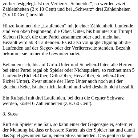
vorher festgelegt. Ist der Verlierer „Schneider“, so werden zwei
Zähleinheiten (2 x 10 Cent) und bei „Schwarz“ drei Zähleinheiten
(3 x 10 Cent) bezahlt.
Hinzu kommen die „Laufenden“ mit je einer Zähleinheit. Laufende
sind von oben beginnend, die Ober, Unter, bis hinunter zur Trumpf-
Sieben (Herz), die eine Partei zusammen oder auch nicht hat.
Bezahlt wird ab 3 Laufenden. Es ist also völlig gleichgültig ob die
Laufenden auf der Sieger- oder der Verliererseite standen. Bezahlt
bekommt sie immer die Gewinnerpartei.
Befanden sich, bis auf Grün-Unter und Schellen-Unter, alle Herren
bei einer Partei (egal ob Spieler oder Nichtspieler), so rechnet man 5
Laufende (Eichel-Ober, Grün-Ober, Herz-Ober, Schellen-Ober,
Eichel-Unter). Zwar stünde der Herz-Unter auch noch auf der
gleichen Seite, ist aber nicht laufend und wird deshalb nicht bezahlt.
Ein Rufspiel mit drei Laufenden, bei dem die Gegner Schwarz
werden, kostet 6 Zähleinheiten (z.B. 60 Cent).
8. Stoss
Ruft ein Spieler eine Sau, so kann einer der Gegenspieler, sofern er
der Meinung ist, dass er bessere Karten als der Spieler hat und damit
das Spiel gewinnen kann, einen Stoss anmelden. Das geht so lange