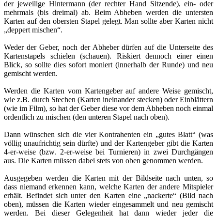
der jeweilige Hintermann (der rechter Hand Sitzende), ein- oder
mehrmals (bis dreimal) ab. Beim Abheben werden die untersten
Karten auf den obersten Stapel gelegt. Man sollte aber Karten nicht
„deppert mischen“.
Weder der Geber, noch der Abheber dürfen auf die Unterseite des
Kartenstapels schielen (schauen). Riskiert dennoch einer einen
Blick, so sollte dies sofort moniert (innerhalb der Runde) und neu
gemischt werden.
Werden die Karten vom Kartengeber auf andere Weise gemischt,
wie z.B. durch Stechen (Karten ineinander stecken) oder Einblättern
(wie im Film), so hat der Geber diese vor dem Abheben noch einmal
ordentlich zu mischen (den unteren Stapel nach oben).
Dann wünschen sich die vier Kontrahenten ein „gutes Blatt“ (was
völlig unaufrichtig sein dürfte) und der Kartengeber gibt die Karten
4-er-weise (bzw. 2-er-weise bei Turnieren) in zwei Durchgängen
aus. Die Karten müssen dabei stets von oben genommen werden.
Ausgegeben werden die Karten mit der Bildseite nach unten, so
dass niemand erkennen kann, welche Karten der andere Mitspieler
erhält. Befindet sich unter den Karten eine „nackerte“ (Bild nach
oben), müssen die Karten wieder eingesammelt und neu gemischt
werden. Bei dieser Gelegenheit hat dann wieder jeder die