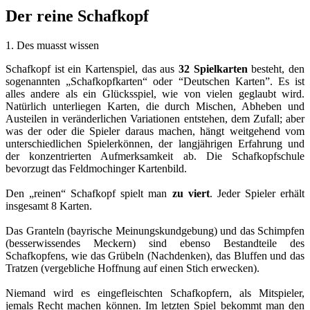
Der reine Schafkopf
1. Des muasst wissen
Schafkopf ist ein Kartenspiel, das aus
32 Spielkarten
besteht, den
sogenannten „Schafkopfkarten“ oder “Deutschen Karten”. Es ist
alles andere als ein Glücksspiel, wie von vielen geglaubt wird.
Natürlich unterliegen Karten, die durch Mischen, Abheben und
Austeilen in veränderlichen Variationen entstehen, dem Zufall; aber
was der oder die Spieler daraus machen, hängt weitgehend vom
unterschiedlichen Spielerkönnen, der langjährigen Erfahrung und
der konzentrierten Aufmerksamkeit ab. Die Schafkopfschule
bevorzugt das Feldmochinger Kartenbild.
Den „reinen“ Schafkopf spielt man
zu viert
. Jeder Spieler erhält
insgesamt 8 Karten.
Das Granteln (bayrische Meinungskundgebung) und das Schimpfen
(besserwissendes Meckern) sind ebenso Bestandteile des
Schafkopfens, wie das Grübeln (Nachdenken), das Bluffen und das
Tratzen (vergebliche Hoffnung auf einen Stich erwecken).
Niemand wird es eingefleischten Schafkopfern, als Mitspieler,
jemals Recht machen können. Im letzten Spiel bekommt man den