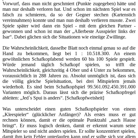
Vorwurf, dass man nicht geschmiert (Punkte zugegeben) hätte und
man nur deshalb verloren hat. Und schon im nächsten Spiel war es
falsch zu schmieren, da so der Gegner stechen (Kartenstich
vereinnahmen) konnte und man nun deshalb verlieren musste. Zwei
Spiele später wird dann ein Spiel - mit dem gleichen Partner -
gewonnen und schon ist man der „Allerbeste Ausspieler links der
Isar“. Dabei glichen sich die Situationen wie eineiige Zwillinge.
Die Wahrscheinlichkeit, dasselbe Blatt noch einmal genau so auf die
Hand zu bekommen, liegt bei 1 : 10.518.300. An einem
gewöhnlichen Schafkopfabend werden 60 bis 100 Spiele gespielt.
Würde jemand täglich Schafkopf spielen, so trifft die
Wahrscheinlichkeit, gleichzeitig 4 Ober und 4 Unter zu bekommen,
voraussichtlich in 288 Jahren zu. Absolut unmöglich ist, dass sich
die völlig gleiche Spielsituation, bei drei Mitspielern jemals
wiederholt. Es sind beim Schafkopfspiel 99.561.092.450.391.000
Varianten möglich. Daraus lässt sich die präzise Schafkopfregel
ableiten: „Jed`s Spui is anders“. [Schafkopfweisheit]
Was unterscheidet einen guten Schafkopfspieler von einem
„Kleespieler“ (glücklicher Anfänger)? Als erstes muss er gut
rechnen können, damit er die optimale Punktzahl „nach Hause
bringt“. Er muss logisch denken, damit er erkennt warum seine
Mitspieler so und nicht anders spielen. Er sollte konzentriert spielen,
damit ihm kein Fehler unterlaufen kann und er sollte sich vor allem