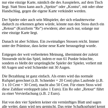
nur eine einzige Karte, nämlich die des Ausspielers, auf dem Tisch
liegt. Statt Stoss kann auch „Spritze“ oder „Kontra“, mit oder ohne
Handschlag, gegen die eigene Karte verkündet werden.
Der Spieler oder auch sein Mitspieler, der sich erlaubterweise
dadurch zu erkennen geben würde, könnte nun den Stoss durch ein
„Retour“ (Kurzform “Re”) erwidern; aber auch nur, solange nur
eine einzige Karte liegt.
Danach ist aber Schluss. Ein zweimaliges Stossen reicht. Immer
unter der Prämisse, dass keine neue Karte herausgelegt wurde.
Entgegen der weit verbreiteten Meinung, übernimmt der zuletzt
Stossende nicht das Spiel, indem er nun 61 Punkte bräuchte,
sondern es bleibt der ursprüngliche Spieler der Spieler, verliert mit
60 Augen und wird Schneider mit 30 Augen.
Die Bezahlung ist ganz einfach. Als erstes wird das normale
Rufspiel gerechnet (z.B. Schneider = 20 Cent) plus Laufende (z.B.
3 x 10 Cent = 30 Cent), macht also 50 Cent. Für einen Stoss wird
diese Zahllast verdoppelt (also 1 Euro). Ein Re oder „Retour“ führt
zu einer Vervierfachung (z.B. 2 Euro).
Hat von den vier Spielern keiner ein vernünftiges Blatt und sagen
alle weiter, dann wird neu gemischt. Das reine Schafkopfspiel kennt