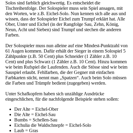
Solos sind farblich gleichwertig. Es entscheidet die
Tischreihenfolge. Der Solospieler muss sein Spiel ansagen, mit
den Worten, wie z.B. Eichel-Solo. Nun kennen sich alle aus und
wissen, dass der Solospieler Eichel zum Trumpf erklärt hat. Alle
Ober, Unter und Eichel (in der Rangfolge Sau, Zehn, König,
Neun, Acht und Sieben) sind Trumpf und stechen die anderen
Farben.
Der Solospieler muss nun alleine auf eine Mindest-Punktzahl von
61 Augen kommen. Dafür erhält der Sieger in einem Solospiel 5
Zählpunkte (z.B. 50 Cent) plus Schneider (1 Zähler z.B. 10
Cent) und plus Schwarz (1 Zähler z.B. 10 Cent). Hinzu kommen
wie beim Rufspiel die Laufenden. Auch die Stösse sind wie beim
Sauspiel erlaubt. Fehlfarben, die der Gegner mit einfachen
Farbkarten sticht, nennt man „Spatzen“. Auch beim Solo müssen
die Farben und Trümpfe bedient (zugegeben) werden.
Unter Schafkopfern haben sich unzählige Ausdrücke
eingeschlichen, für die nachfolgende Beispiele stehen sollen:
Der Alte = Eichel-Ober
Die Alte = Eichel-Sau
Bumbs = Schellen-Sau
Eichulia die Waldschnepfe = Eichel-Solo
Laub = Gras