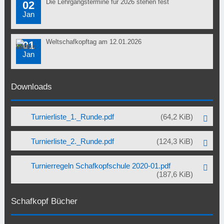
Die Lehrgangstermine für 2026 stehen fest
02
Jan
Weltschafkopftag am 12.01.2026
01
Jan
Downloads
Turnierliste_1._Runde.pdf
(64,2 KiB)
Turnierliste_2._Runde.pdf
(124,3 KiB)
Turnierregeln Schafkopfschule 2020-01.pdf
(187,6 KiB)
Schafkopf Bücher